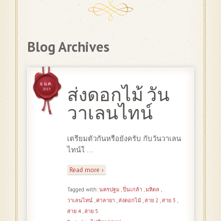
Blog Archives
6 ม.ค.
ส่งดอกไม้ วัน
2015
วาเลนไทน์
เตรียมตัวกันหรือยังครับ กับวันวาเลน
…
ไทน์ใ
Read more ›
Tagged with:
นครปฐม
,
ปิ่นเกล้า
,
มหิดล
,
วาเลนไทน์
,
ศาลายา
,
ส่งดอกไม้
,
สาย 2
,
สาย 3
,
สาย 4
,
สาย 5