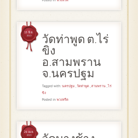
15 มิ.ย.
วัดท่าพูด ต.ไร่
2013
ขิง
อ.สามพราน
จ.นครปฐม
Tagged with:
นครปฐม
,
วัดท่าพูด
,
สามพราน
,
ไร่
ขิง
Posted in
พวงหรีด
26 เม.ย.
2013