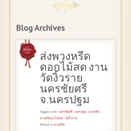
Blog Archives
20 ส.ค.
ส่งพวงหรีด
2019
ดอกไม้สด งาน
วัดงิ้วราย
นครชัยศรี
จ.นครปฐม
Tagged with:
นครชัยศรี
,
นครปฐม
,
พวงหรีด
,
พวงหรีดอกไม้สด
,
วัดงิ้วราย
Posted in
พวงหรีด