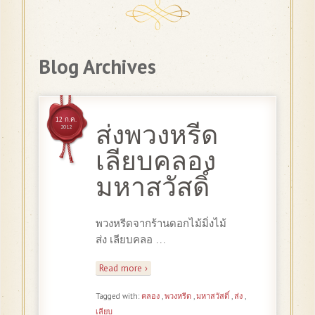
Blog Archives
12 ก.ค.
ส่งพวงหรีด
2012
เลียบคลอง
มหาสวัสดิ์
พวงหรีดจากร้านดอกไม้มิ่งไม้
…
ส่ง เลียบคลอ
Read more ›
Tagged with:
คลอง
,
พวงหรีด
,
มหาสวัสดิ์
,
ส่ง
,
เลียบ