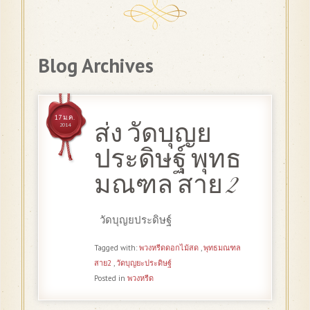
Blog Archives
17 ม.ค.
ส่ง วัดบุญย
2014
ประดิษฐ์ พุทธ
มณฑล สาย 2
วัดบุญยประดิษฐ์
Tagged with:
พวงหรีดดอกไม้สด
,
พุทธมณฑล
สาย2
,
วัดบุญยะประดิษฐ์
Posted in
พวงหรีด