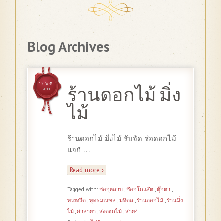
Blog Archives
12 พ.ค.
ร้านดอกไม้ มิ่ง
2011
ไม้
ร้านดอกไม้ มิ่งไม้ รับจัด ช่อดอกไม้
…
แจกั
Read more ›
Tagged with:
ช่อกุหลาบ
,
ช๊อกโกแล๊ต
,
ตุ๊กตา
,
พวงหรีด
,
พุทธมณฑล
,
มหิดล
,
ร้านดอกไม้
,
ร้านมิ่ง
ไม้
,
ศาลายา
,
ส่งดอกไม้
,
สาย4