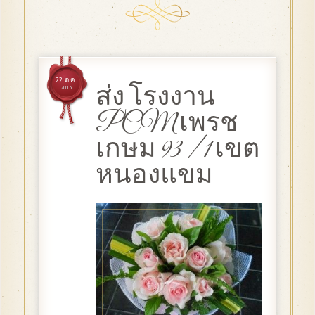
22 ต.ค.
ส่ง โรงงาน
2013
PCM เพรช
เกษม 93 / 1 เขต
หนองแขม