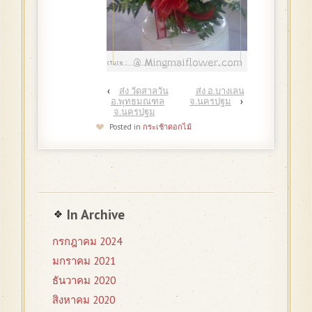
‹
ส่ง วัดสาลวัน
ส่ง อ.บางเลน
อ.พุทธมณฑล
จ.นครปฐม
›
จ.นครปฐม
Posted in
กระเช้าดอกไม้
In Archive
กรกฎาคม 2024
มกราคม 2021
ธันวาคม 2020
สิงหาคม 2020