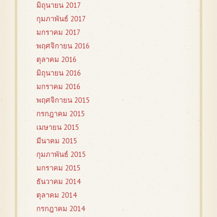
มิถุนายน 2017
กุมภาพันธ์ 2017
มกราคม 2017
พฤศจิกายน 2016
ตุลาคม 2016
มิถุนายน 2016
มกราคม 2016
พฤศจิกายน 2015
กรกฎาคม 2015
เมษายน 2015
มีนาคม 2015
กุมภาพันธ์ 2015
มกราคม 2015
ธันวาคม 2014
ตุลาคม 2014
กรกฎาคม 2014