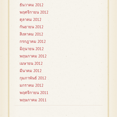
ธันวาคม 2012
พฤศจิกายน 2012
ตุลาคม 2012
กันยายน 2012
สิงหาคม 2012
กรกฎาคม 2012
มิถุนายน 2012
พฤษภาคม 2012
เมษายน 2012
มีนาคม 2012
กุมภาพันธ์ 2012
มกราคม 2012
พฤศจิกายน 2011
พฤษภาคม 2011