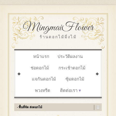
MingmaiFlower
ร้านดอกไม้มิ่งไม้
หน้าแรก
ประวัติผลงาน
ช่อดอกไม้
กระเช้าดอกไม้
แจกันดอกไม้
ซุ้มดอกไม้
พวงหรีด
ติดต่อเรา
- พื้นที่จัด ส่งดอกไม้