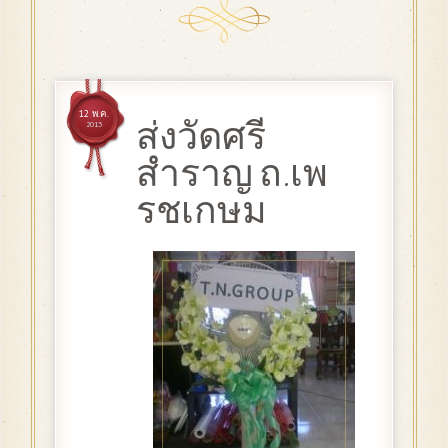
12 พ.ค.
ส่งวัดศรี
2013
สำราญ ถ.เพ
รชเกษม