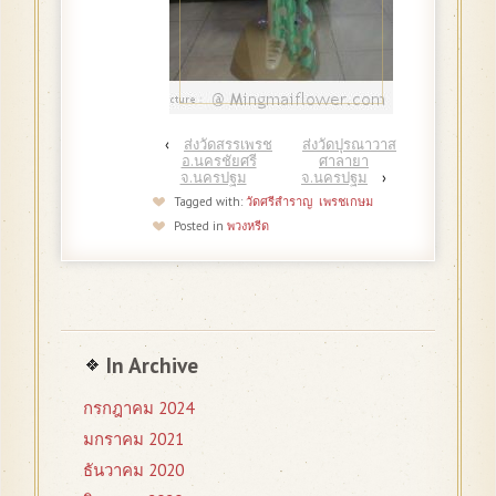
‹
ส่งวัดสรรเพรช
ส่งวัดปุรณาวาส
อ.นครชัยศรี
ศาลายา
จ.นครปฐม
จ.นครปฐม
›
Tagged with:
วัดศรีสำราญ
เพรชเกษม
Posted in
พวงหรีด
In Archive
กรกฎาคม 2024
มกราคม 2021
ธันวาคม 2020