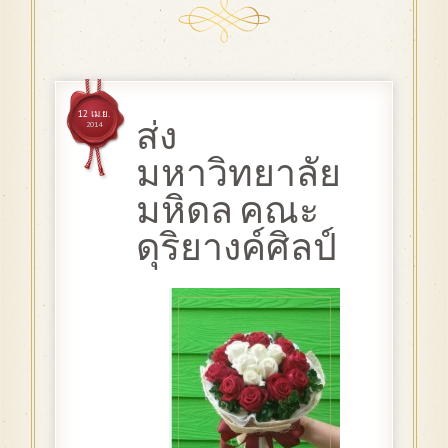
12 เม.ย.
ส่ง
2014
มหาวิทยาลัย
มหิดล คณะ
ดุริยางค์ศิลป์