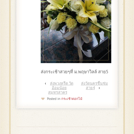
ส่งกระเช้าสวยๆที่ ม.พฤษาวิลล์ สาย5
‹
ส่งพวงหรีด วัด
ส่งวัดนครชื่นชุ่ม
อ้อมน้อย
สาย4
›
สมุทรสาคร
Posted in
กระเช้าดอกไม้