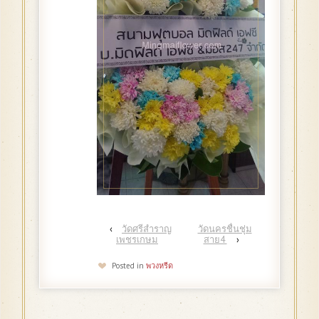
‹
วัดศรีสำราญ
วัดนครชื่นชุ่ม
เพชรเกษม
สาย4
›
Posted in
พวงหรีด