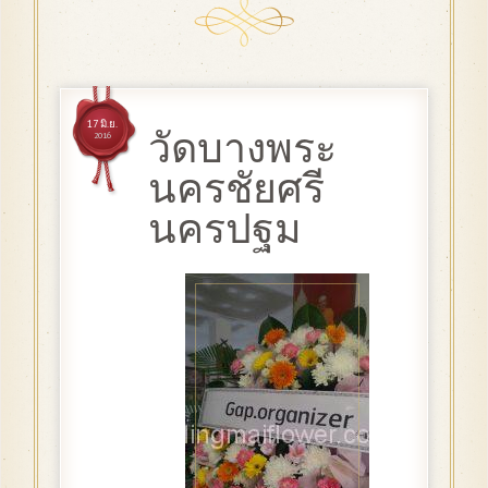
17 มิ.ย.
วัดบางพระ
2016
นครชัยศรี
นครปฐม