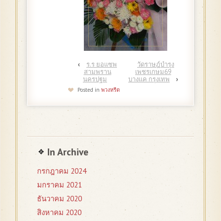
‹
ร.ร ยอแซพ
วัดราษฎ์บำรุง
สามพราน
เพชรเกษม69
นครปฐม
บางแค กรุงเทพ
›
Posted in
พวงหรีด
In Archive
กรกฎาคม 2024
มกราคม 2021
ธันวาคม 2020
สิงหาคม 2020