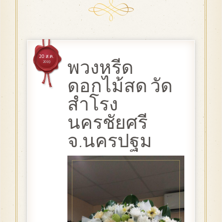
20 ส.ค.
พวงหรีด
2019
ดอกไม้สด วัด
สำโรง
นครชัยศรี
จ.นครปฐม