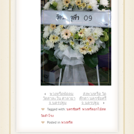
‹
พวงหรีดพัดลม
ส่งพวงหรีด วัด
วัดสาละวัน ศาลายา
ตุ๊กตา นครชัยศรี
จ.นครปฐม
จ.นครปฐม
›
Tagged with:
นครชัยศรี
พวงหรีดอกไม้สด
วัดสำโรง
Posted in
พวงหรีด