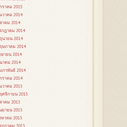
กราคม 2015
ันวาคม 2014
ุลาคม 2014
รกฎาคม 2014
ิถุนายน 2014
ฤษภาคม 2014
มษายน 2014
ีนาคม 2014
ุมภาพันธ์ 2014
กราคม 2014
ันวาคม 2013
ฤศจิกายน 2013
ุลาคม 2013
ันยายน 2013
ิงหาคม 2013
รกฎาคม 2013