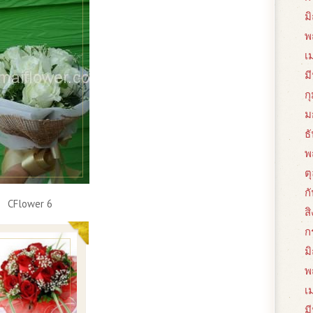
ม
พ
เ
ม
ก
ม
ธ
พ
ต
ก
CFlower 6
ส
ก
ม
พ
เ
ม