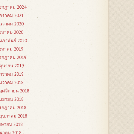
รกฎาคม 2024
กราคม 2021
ันวาคม 2020
ิงหาคม 2020
ุมภาพันธ์ 2020
ิงหาคม 2019
รกฎาคม 2019
ิถุนายน 2019
กราคม 2019
ันวาคม 2018
ฤศจิกายน 2018
ันยายน 2018
รกฎาคม 2018
ฤษภาคม 2018
มษายน 2018
ีนาคม 2018