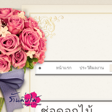
หน้าแรก
ประวัติผลงาน